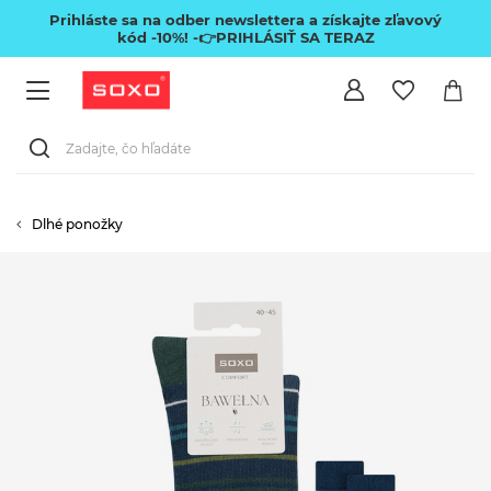
Prihláste sa na odber newslettera a získajte zľavový
kód -10%!
-👉PRIHLÁSIŤ SA TERAZ
Dlhé ponožky