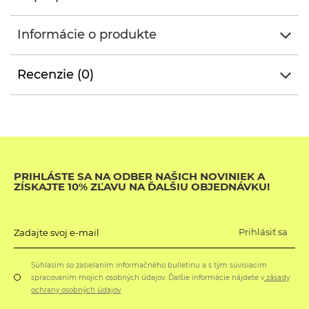
Informácie o produkte
Recenzie (0)
PRIHLÁSTE SA NA ODBER NAŠICH NOVINIEK A
ZÍSKAJTE 10% ZĽAVU NA ĎALŠIU OBJEDNÁVKU!
Prihlásiť sa
Zadajte svoj e-mail
Súhlasím so zasielaním informačného bulletinu a s tým súvisiacim
spracovaním mojich osobných údajov. Ďalšie informácie nájdete v
zásady
ochrany osobných údajov