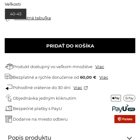
Veľkosti
40–45
Veľkostná tabuľka
PRIDAŤ DO KOŠÍKA
Produkt dostupný vo veľkom množstve
Viac
Bezplatné a rýchle doručenie
od
60,00 €
Viac
Pohodlné vrátenie do 30 dní
Viac
Objednávka jedným kliknutím
Bezpečné platby s PayU
Dodanie na miesto odberu
Popis produktu