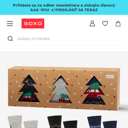
Prihláste sa na odber newslettera a získajte zľavový
kód -10%!
-👉PRIHLÁSIŤ SA TERAZ