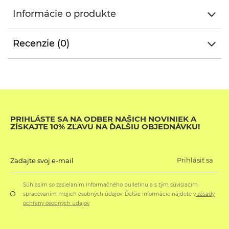
Informácie o produkte
Recenzie (0)
PRIHLÁSTE SA NA ODBER NAŠICH NOVINIEK A
ZÍSKAJTE 10% ZĽAVU NA ĎALŠIU OBJEDNÁVKU!
Prihlásiť sa
Zadajte svoj e-mail
Súhlasím so zasielaním informačného bulletinu a s tým súvisiacim
spracovaním mojich osobných údajov. Ďalšie informácie nájdete v
zásady
ochrany osobných údajov