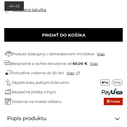
40–45
Veľkostná tabuľka
PRIDAŤ DO KOŠÍKA
Produkt dostupný v obmedzenom množstve
Viac
Bezplatné a rýchle doručenie
od
60,00 €
Viac
Pohodlné vrátenie do 30 dní
Viac
Objednávka jedným kliknutím
Bezpečné platby s PayU
Dodanie na miesto odberu
Popis produktu