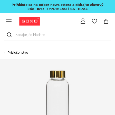
Prihláste sa na odber newslettera a získajte zľavový
kód -10%!
-👉PRIHLÁSIŤ SA TERAZ
Príslušenstvo