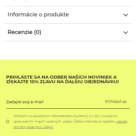
Informácie o produkte
Recenzie (0)
PRIHLÁSTE SA NA ODBER NAŠICH NOVINIEK A
ZÍSKAJTE 10% ZĽAVU NA ĎALŠIU OBJEDNÁVKU!
Prihlásiť sa
Zadajte svoj e-mail
Súhlasím so zasielaním informačného bulletinu a s tým súvisiacim
spracovaním mojich osobných údajov. Ďalšie informácie nájdete v
zásady
ochrany osobných údajov