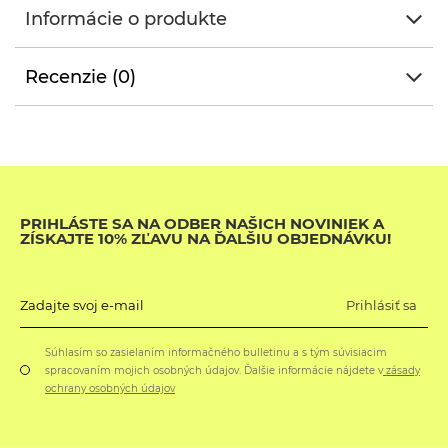
Informácie o produkte
Recenzie (0)
PRIHLÁSTE SA NA ODBER NAŠICH NOVINIEK A
ZÍSKAJTE 10% ZĽAVU NA ĎALŠIU OBJEDNÁVKU!
Prihlásiť sa
Zadajte svoj e-mail
Súhlasím so zasielaním informačného bulletinu a s tým súvisiacim
spracovaním mojich osobných údajov. Ďalšie informácie nájdete v
zásady
ochrany osobných údajov