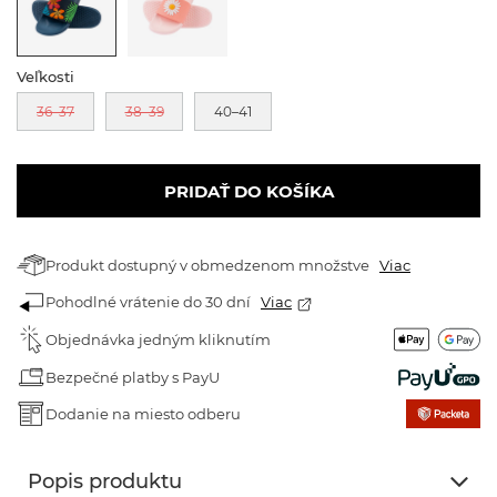
Veľkosti
36–37
38–39
40–41
PRIDAŤ DO KOŠÍKA
Produkt dostupný v obmedzenom množstve
Viac
Pohodlné vrátenie do 30 dní
Viac
Objednávka jedným kliknutím
Bezpečné platby s PayU
Dodanie na miesto odberu
Popis produktu