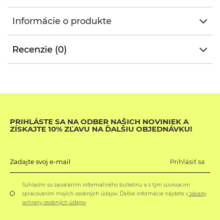
Informácie o produkte
Recenzie (0)
PRIHLÁSTE SA NA ODBER NAŠICH NOVINIEK A
ZÍSKAJTE 10% ZĽAVU NA ĎALŠIU OBJEDNÁVKU!
Prihlásiť sa
Zadajte svoj e-mail
Súhlasím so zasielaním informačného bulletinu a s tým súvisiacim
spracovaním mojich osobných údajov. Ďalšie informácie nájdete v
zásady
ochrany osobných údajov