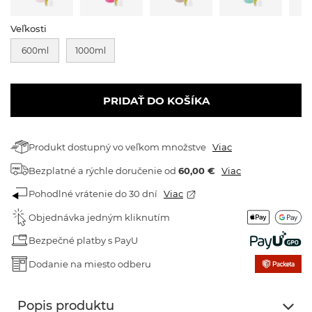
Veľkosti
600ml
1000ml
PRIDAŤ DO KOŠÍKA
Produkt dostupný vo veľkom množstve
Viac
Bezplatné a rýchle doručenie
od
60,00 €
Viac
Pohodlné vrátenie do 30 dní
Viac
Objednávka jedným kliknutím
Bezpečné platby s PayU
Dodanie na miesto odberu
Popis produktu