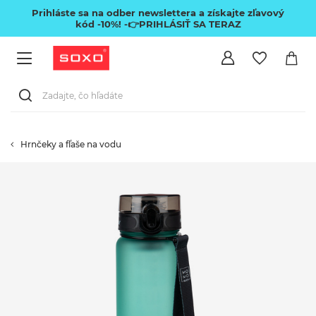
Prihláste sa na odber newslettera a získajte zľavový
kód -10%!
-👉PRIHLÁSIŤ SA TERAZ
Hrnčeky a fľaše na vodu