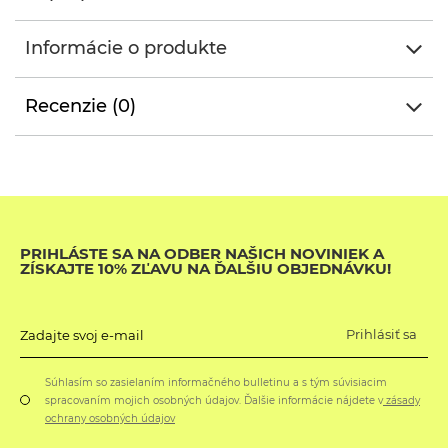
Informácie o produkte
Recenzie (0)
PRIHLÁSTE SA NA ODBER NAŠICH NOVINIEK A
ZÍSKAJTE 10% ZĽAVU NA ĎALŠIU OBJEDNÁVKU!
Prihlásiť sa
Zadajte svoj e-mail
Súhlasím so zasielaním informačného bulletinu a s tým súvisiacim
spracovaním mojich osobných údajov. Ďalšie informácie nájdete v
zásady
ochrany osobných údajov