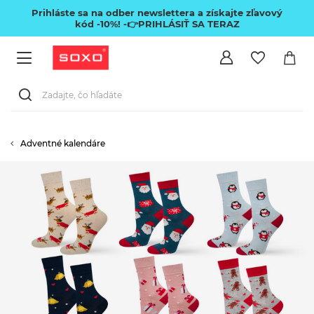
Prihláste sa na odber newslettera a získajte zľavový
kód -10%!
-👉PRIHLÁSIŤ SA TERAZ
Adventné kalendáre