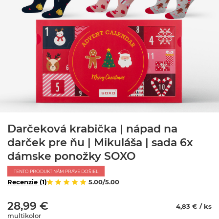
Darčeková krabička | nápad na
darček pre ňu | Mikuláša | sada 6x
dámske ponožky SOXO
TENTO PRODUKT NÁM PRÁVE DOŠIEL
Recenzie (1)
5.00/5.00
28,99 €
4,83 € / ks
multikolor