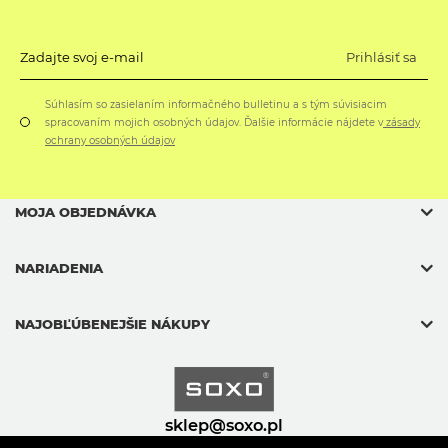
Prihlásiť sa
Zadajte svoj e-mail
Súhlasím so zasielaním informačného bulletinu a s tým súvisiacim
spracovaním mojich osobných údajov. Ďalšie informácie nájdete v
zásady
ochrany osobných údajov
MOJA OBJEDNÁVKA
NARIADENIA
NAJOBĽÚBENEJŠIE NÁKUPY
sklep@soxo.pl