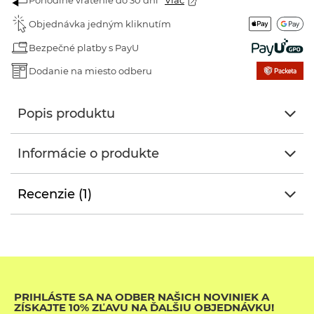
Pohodlné vrátenie do 30 dní
Viac
Objednávka jedným kliknutím
Bezpečné platby s PayU
Dodanie na miesto odberu
Popis produktu
Informácie o produkte
Recenzie (1)
PRIHLÁSTE SA NA ODBER NAŠICH NOVINIEK A
ZÍSKAJTE 10% ZĽAVU NA ĎALŠIU OBJEDNÁVKU!