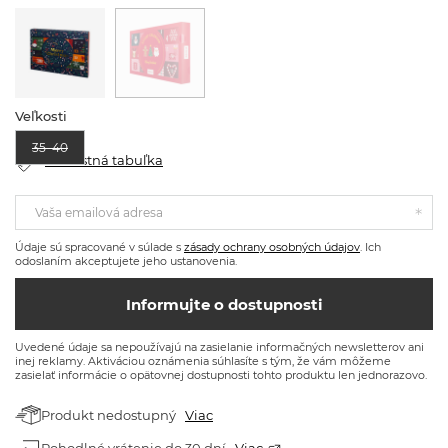
Veľkosti
35–40
Veľkostná tabuľka
Vaša emailová adresa
Údaje sú spracované v súlade s
zásady ochrany osobných údajov
. Ich
odoslaním akceptujete jeho ustanovenia.
Informujte o dostupnosti
Uvedené údaje sa nepoužívajú na zasielanie informačných newsletterov ani
inej reklamy. Aktiváciou oznámenia súhlasíte s tým, že vám môžeme
zasielať informácie o opätovnej dostupnosti tohto produktu len jednorazovo.
Produkt nedostupný
Viac