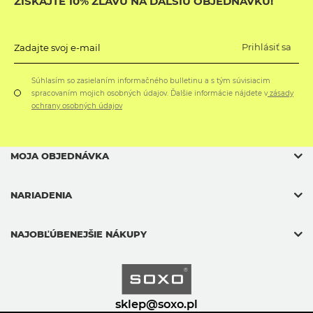
ZÍSKAJTE 10% ZĽAVU NA ĎALŠIU OBJEDNÁVKU!
Prihlásiť sa
Zadajte svoj e-mail
Súhlasím so zasielaním informačného bulletinu a s tým súvisiacim
spracovaním mojich osobných údajov. Ďalšie informácie nájdete v
zásady
ochrany osobných údajov
MOJA OBJEDNÁVKA
NARIADENIA
NAJOBĽÚBENEJŠIE NÁKUPY
sklep@soxo.pl