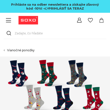
Prihláste sa na odber newslettera a získajte zľavový
kód -10%!
-👉PRIHLÁSIŤ SA TERAZ
Vianočné ponožky