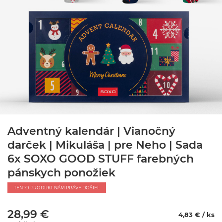
Adventný kalendár | Vianočný
darček | Mikuláša | pre Neho | Sada
6x SOXO GOOD STUFF farebných
pánskych ponožiek
TENTO PRODUKT NÁM PRÁVE DOŠIEL
28,99 €
4,83 € / ks