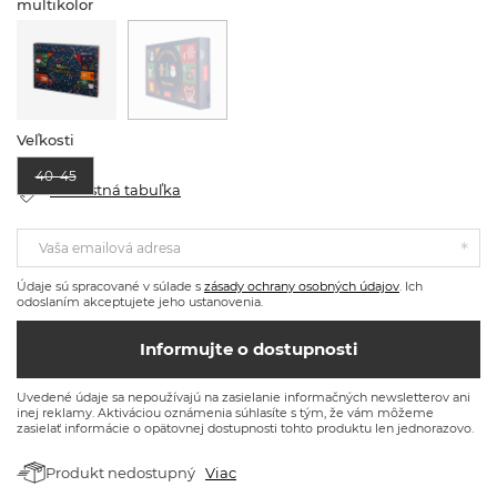
multikolor
Veľkosti
40–45
Veľkostná tabuľka
Vaša emailová adresa
Údaje sú spracované v súlade s
zásady ochrany osobných údajov
. Ich
odoslaním akceptujete jeho ustanovenia.
Informujte o dostupnosti
Uvedené údaje sa nepoužívajú na zasielanie informačných newsletterov ani
inej reklamy. Aktiváciou oznámenia súhlasíte s tým, že vám môžeme
zasielať informácie o opätovnej dostupnosti tohto produktu len jednorazovo.
Produkt nedostupný
Viac