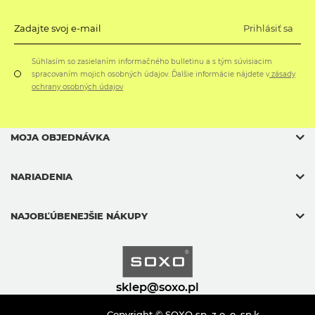
Prihlásiť sa
Zadajte svoj e-mail
Súhlasím so zasielaním informačného bulletinu a s tým súvisiacim
spracovaním mojich osobných údajov. Ďalšie informácie nájdete v
zásady
ochrany osobných údajov
MOJA OBJEDNÁVKA
NARIADENIA
NAJOBĽÚBENEJŠIE NÁKUPY
sklep@soxo.pl
Copyright © SOXO sp. z o. o. sp.k.