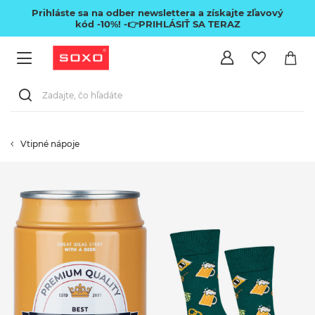
Prihláste sa na odber newslettera a získajte zľavový
kód -10%!
-👉PRIHLÁSIŤ SA TERAZ
Vtipné nápoje