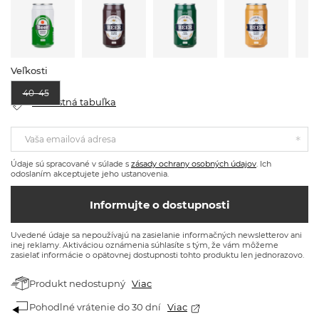
Veľkosti
40–45
Veľkostná tabuľka
Vaša emailová adresa
Údaje sú spracované v súlade s
zásady ochrany osobných údajov
. Ich
odoslaním akceptujete jeho ustanovenia.
Informujte o dostupnosti
Uvedené údaje sa nepoužívajú na zasielanie informačných newsletterov ani
inej reklamy. Aktiváciou oznámenia súhlasíte s tým, že vám môžeme
zasielať informácie o opätovnej dostupnosti tohto produktu len jednorazovo.
Produkt nedostupný
Viac
Pohodlné vrátenie do 30 dní
Viac