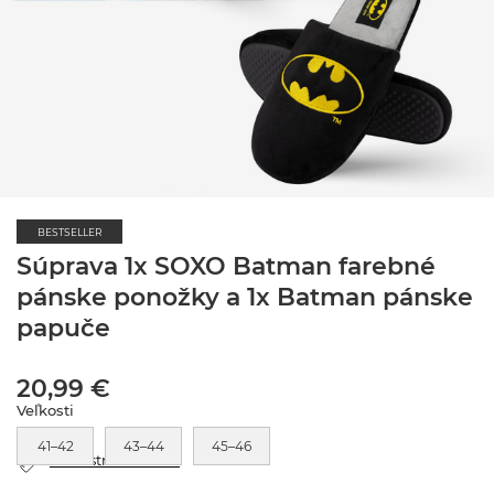
BESTSELLER
Súprava 1x SOXO Batman farebné
pánske ponožky a 1x Batman pánske
papuče
20,99 €
Veľkosti
41–42
43–44
45–46
Veľkostná tabuľka