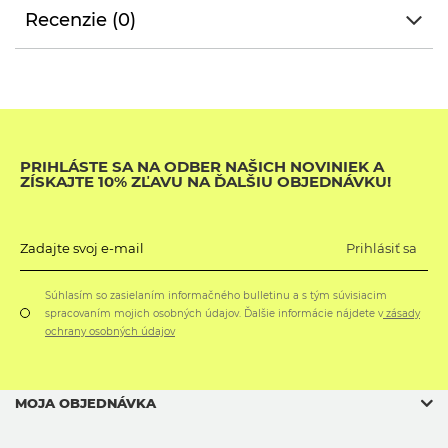
Recenzie (0)
PRIHLÁSTE SA NA ODBER NAŠICH NOVINIEK A
ZÍSKAJTE 10% ZĽAVU NA ĎALŠIU OBJEDNÁVKU!
Prihlásiť sa
Zadajte svoj e-mail
Súhlasím so zasielaním informačného bulletinu a s tým súvisiacim
spracovaním mojich osobných údajov. Ďalšie informácie nájdete v
zásady
ochrany osobných údajov
MOJA OBJEDNÁVKA