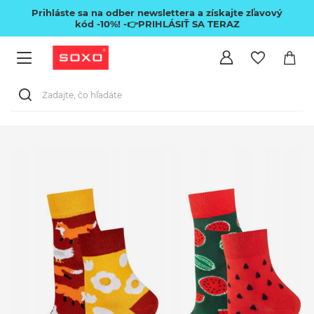
Prihláste sa na odber newslettera a získajte zľavový
kód -10%!
-👉PRIHLÁSIŤ SA TERAZ