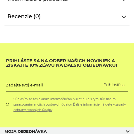
Recenzie (0)
PRIHLÁSTE SA NA ODBER NAŠICH NOVINIEK A
ZÍSKAJTE 10% ZĽAVU NA ĎALŠIU OBJEDNÁVKU!
Prihlásiť sa
Zadajte svoj e-mail
Súhlasím so zasielaním informačného bulletinu a s tým súvisiacim
spracovaním mojich osobných údajov. Ďalšie informácie nájdete v
zásady
ochrany osobných údajov
MOJA OBJEDNÁVKA