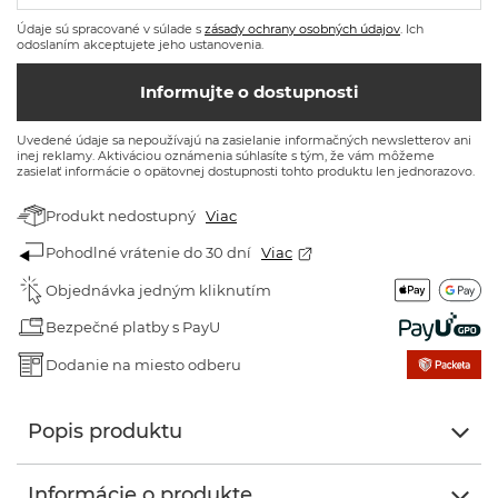
Údaje sú spracované v súlade s
zásady ochrany osobných údajov
. Ich
odoslaním akceptujete jeho ustanovenia.
Informujte o dostupnosti
Uvedené údaje sa nepoužívajú na zasielanie informačných newsletterov ani
inej reklamy. Aktiváciou oznámenia súhlasíte s tým, že vám môžeme
zasielať informácie o opätovnej dostupnosti tohto produktu len jednorazovo.
Produkt nedostupný
Viac
Pohodlné vrátenie do 30 dní
Viac
Objednávka jedným kliknutím
Bezpečné platby s PayU
Dodanie na miesto odberu
Popis produktu
Informácie o produkte