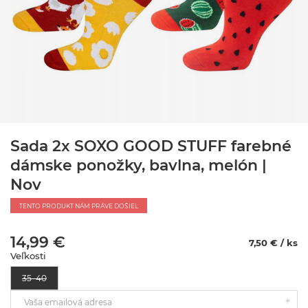
Sada 2x SOXO GOOD STUFF farebné
dámske ponožky, bavlna, melón |
Nov
TENTO PRODUKT NÁM PRÁVE DOŠIEL
14,99 €
7,50 € / ks
Veľkosti
35–40
Vaša emailová adresa