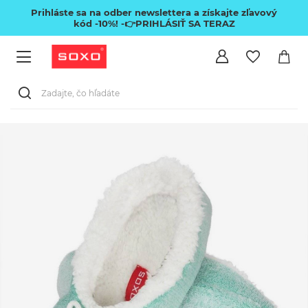
Prihláste sa na odber newslettera a získajte zľavový
kód -10%!
-👉PRIHLÁSIŤ SA TERAZ