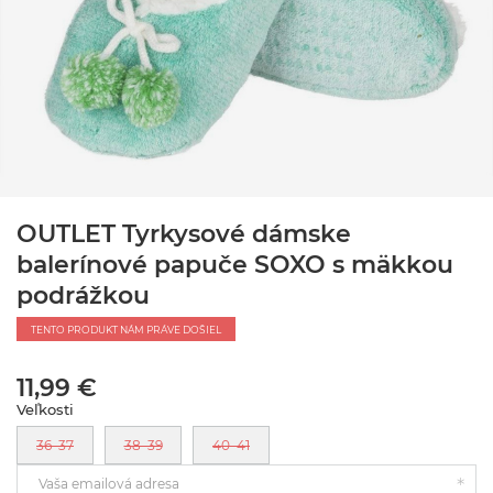
OUTLET Tyrkysové dámske
balerínové papuče SOXO s mäkkou
podrážkou
TENTO PRODUKT NÁM PRÁVE DOŠIEL
11,99 €
Veľkosti
36–37
38–39
40–41
Vaša emailová adresa