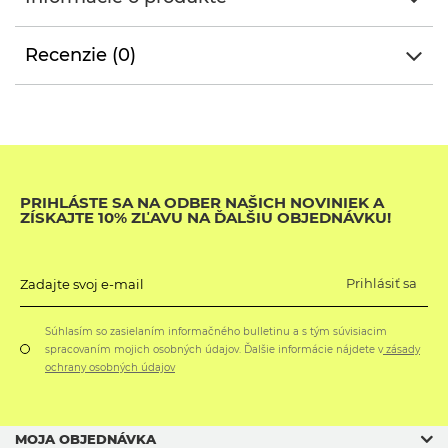
Recenzie (0)
PRIHLÁSTE SA NA ODBER NAŠICH NOVINIEK A
ZÍSKAJTE 10% ZĽAVU NA ĎALŠIU OBJEDNÁVKU!
Prihlásiť sa
Zadajte svoj e-mail
Súhlasím so zasielaním informačného bulletinu a s tým súvisiacim
spracovaním mojich osobných údajov. Ďalšie informácie nájdete v
zásady
ochrany osobných údajov
MOJA OBJEDNÁVKA