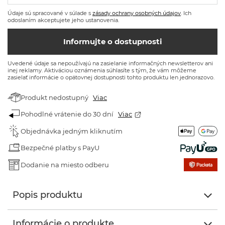
Údaje sú spracované v súlade s
zásady ochrany osobných údajov
. Ich
odoslaním akceptujete jeho ustanovenia.
Informujte o dostupnosti
Uvedené údaje sa nepoužívajú na zasielanie informačných newsletterov ani
inej reklamy. Aktiváciou oznámenia súhlasíte s tým, že vám môžeme
zasielať informácie o opätovnej dostupnosti tohto produktu len jednorazovo.
Produkt nedostupný
Viac
Pohodlné vrátenie do 30 dní
Viac
Objednávka jedným kliknutím
Bezpečné platby s PayU
Dodanie na miesto odberu
Popis produktu
Informácie o produkte