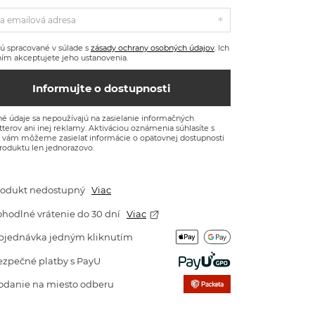
a emailová adresa
ú spracované v súlade s
zásady ochrany osobných údajov
. Ich
ím akceptujete jeho ustanovenia.
Informujte o dostupnosti
é údaje sa nepoužívajú na zasielanie informačných
terov ani inej reklamy. Aktiváciou oznámenia súhlasíte s
e vám môžeme zasielať informácie o opätovnej dostupnosti
roduktu len jednorazovo.
rodukt nedostupný
Viac
hodlné vrátenie do 30 dní
Viac
bjednávka jedným kliknutím
ezpečné platby s PayU
odanie na miesto odberu