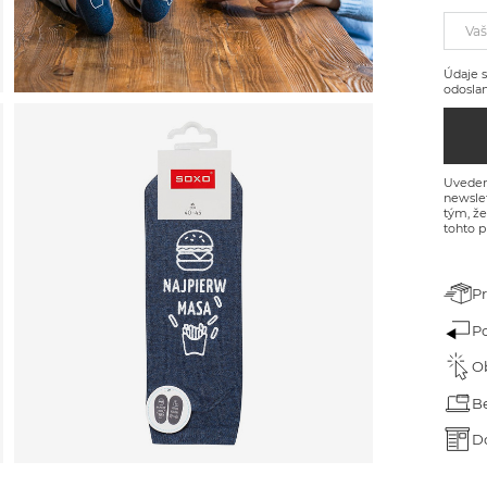
arček pre dedka
Vaš
arček ku dňu detí
Údaje s
odoslan
arček k narodeninám
arček na Veľkú noc
arček na Valentína
Uveden
newslet
tým, ž
tohto p
P
Po
O
B
D