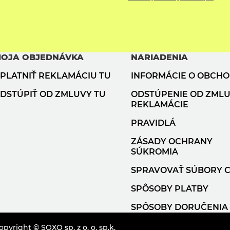
OJA OBJEDNÁVKA
NARIADENIA
PLATNIŤ REKLAMÁCIU TU
INFORMÁCIE O OBCH
DSTÚPIŤ OD ZMLUVY TU
ODSTÚPENIE OD ZMLU
REKLAMÁCIE
PRAVIDLÁ
ZÁSADY OCHRANY
SÚKROMIA
SPRAVOVAŤ SÚBORY 
SPÔSOBY PLATBY
SPÔSOBY DORUČENIA
opyright © SOXO sp. z o. o. sp.k.