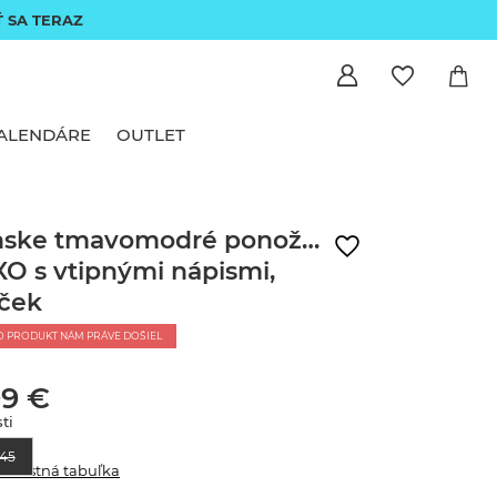
Ť SA TERAZ
ALENDÁRE
OUTLET
nske tmavomodré ponožky
O s vtipnými nápismi,
ček
O PRODUKT NÁM PRÁVE DOŠIEL
99 €
ti
45
eľkostná tabuľka