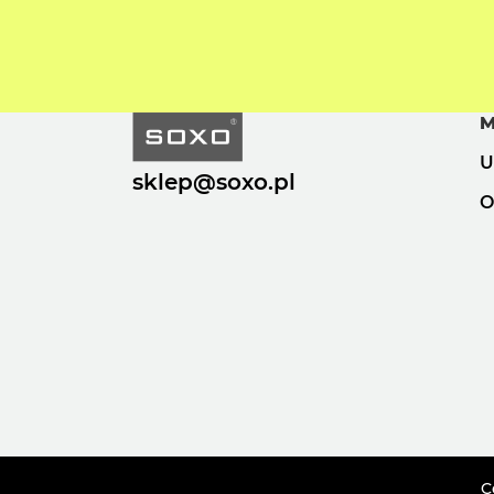
M
U
sklep@soxo.pl
O
C