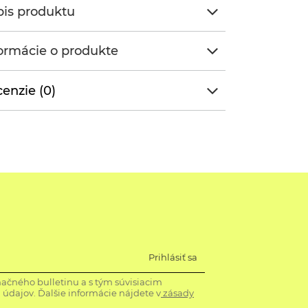
is produktu
ormácie o produkte
enzie (0)
Prihlásiť sa
ačného bulletinu a s tým súvisiacim
údajov. Ďalšie informácie nájdete v
zásady