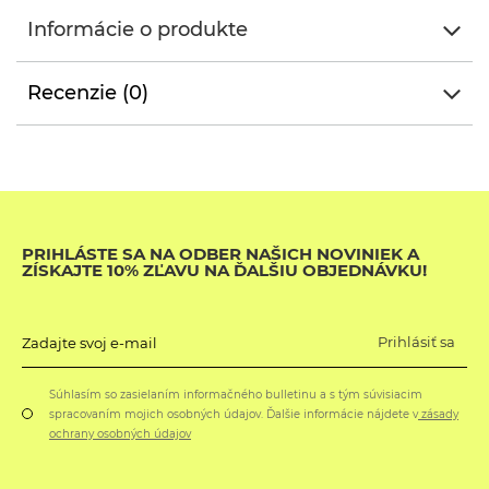
Informácie o produkte
Recenzie (0)
PRIHLÁSTE SA NA ODBER NAŠICH NOVINIEK A
ZÍSKAJTE 10% ZĽAVU NA ĎALŠIU OBJEDNÁVKU!
Prihlásiť sa
Zadajte svoj e-mail
Súhlasím so zasielaním informačného bulletinu a s tým súvisiacim
spracovaním mojich osobných údajov. Ďalšie informácie nájdete v
zásady
ochrany osobných údajov