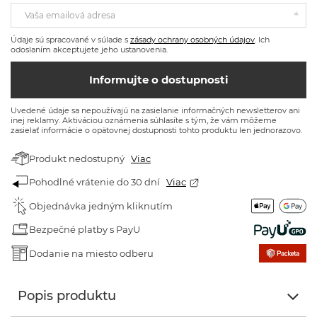
Vaša emailová adresa
Údaje sú spracované v súlade s
zásady ochrany osobných údajov
. Ich
odoslaním akceptujete jeho ustanovenia.
Informujte o dostupnosti
Uvedené údaje sa nepoužívajú na zasielanie informačných newsletterov ani
inej reklamy. Aktiváciou oznámenia súhlasíte s tým, že vám môžeme
zasielať informácie o opätovnej dostupnosti tohto produktu len jednorazovo.
Produkt nedostupný
Viac
Pohodlné vrátenie do 30 dní
Viac
Objednávka jedným kliknutím
Bezpečné platby s PayU
Dodanie na miesto odberu
Popis produktu