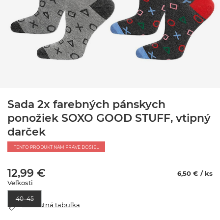
Sada 2x farebných pánskych
ponožiek SOXO GOOD STUFF, vtipný
darček
TENTO PRODUKT NÁM PRÁVE DOŠIEL
12,99 €
6,50 € / ks
Veľkosti
40–45
Veľkostná tabuľka