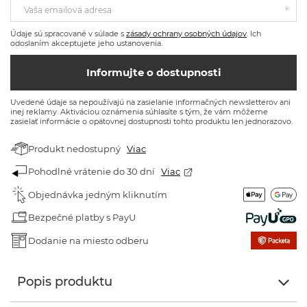
Vaša emailová adresa
Údaje sú spracované v súlade s
zásady ochrany osobných údajov
. Ich
odoslaním akceptujete jeho ustanovenia.
Informujte o dostupnosti
Uvedené údaje sa nepoužívajú na zasielanie informačných newsletterov ani
inej reklamy. Aktiváciou oznámenia súhlasíte s tým, že vám môžeme
zasielať informácie o opätovnej dostupnosti tohto produktu len jednorazovo.
Produkt nedostupný
Viac
Pohodlné vrátenie do 30 dní
Viac
Objednávka jedným kliknutím
Bezpečné platby s PayU
Dodanie na miesto odberu
Popis produktu