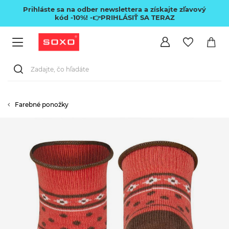
Prihláste sa na odber newslettera a získajte zľavový
kód -10%!
-👉PRIHLÁSIŤ SA TERAZ
Farebné ponožky