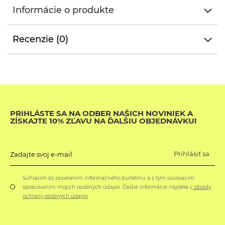
Informácie o produkte
Recenzie (0)
PRIHLÁSTE SA NA ODBER NAŠICH NOVINIEK A
ZÍSKAJTE 10% ZĽAVU NA ĎALŠIU OBJEDNÁVKU!
Prihlásiť sa
Zadajte svoj e-mail
Súhlasím so zasielaním informačného bulletinu a s tým súvisiacim
spracovaním mojich osobných údajov. Ďalšie informácie nájdete v
zásady
ochrany osobných údajov